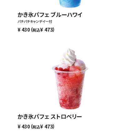
かき氷パフェ ブルーハワイ
パチパチキャンデイー付
（
473）
¥
430
¥
税込
かき氷パフェ ストロベリー
（
473）
¥
430
¥
税込