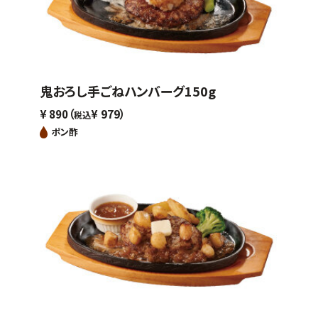
鬼おろし手ごねハンバーグ150g
（
979）
¥
890
¥
税込
ポン酢